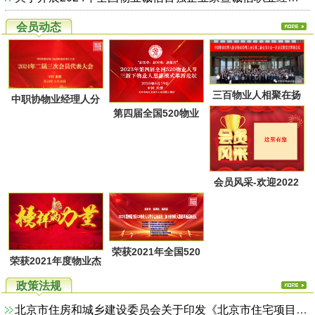
会员动态
三百物业人相聚在扬
中职协物业经理人分
第四届全国520物业
州又一次共同点燃起
会第二届第三次会员
人节暨物业人思维方
物业经理人分会的圣
代表大会于28日上午
式革新高峰论坛活动
火，开启了旅居养老
在广西北海成功召
通知
的融合新思路！
会员风采-欢迎2022
开！
年第一季度回家的物
业家人！
荣获2021年全国520
荣获2021年度物业杰
物业人节优秀活动系
出职业经理人系列活
政策法规
列评选名单
动评选名单
北京市住房和城乡建设委员会关于印发《北京市住宅项目物业服务综合监管实施方案（试行）》的通知