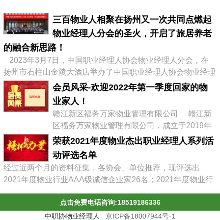
三百物业人相聚在扬州又一次共同点燃起
物业经理人分会的圣火，开启了旅居养老
的融合新思路！
2023年3月7日，中国职业经理人协会物业经理人分会，在
扬州市石柱山金陵大酒店举办了中国职业经理人协会物业经理
人分会第二届会员大会暨物业企业转型发展高峰论坛，有来自
会员风采-欢迎2022年第一季度回家的物
全国物业协会、物业公司的300多位代表参加了会议，李占军
业家人！
会长继续连任会长，会议通过《中职协物业经理人分会管理办
赣江新区福务万家物业管理有限公司 赣江新
法》，并选举出了第二届分会理事会、第二届常务理事、副会
区福务万家物业管理有限公司，成立于2019年
长及名誉会长。 李占军连任...
03月08日，属赣江控股集团旗下中赣置业全资
荣获2021年度物业杰出职业经理人系列活
子公司，目前在管11个项目。 企业经营范围:
动评选名单
物业管理，文化场馆管理服务，商业综合体管
经过近两个月的资料征集，各协会、单位推荐，现评选出
理服务，园区管理服务，集贸市场管理服务，
2021年度物业行业AAA级诚信企业家26名；2021年度物业行
停车场管理服务，工程管理服务，供冷供暖设
业杰出职业经理人71名；2021年度物业行业十佳诚信经理人
施管理服务，酒店管理服务，城市绿化管理服
点击免费电话咨询:18519186336
85名；2021年度物业行业优秀总监38名；2021年度物业行业
务，会议及展览服务，礼...
最具员工幸福感企业43家；2021年度物业职业经理人推崇
中职协物业经理人
京ICP备18007944号-1