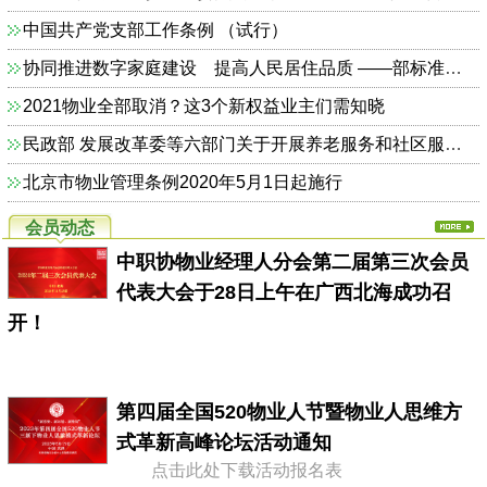
中国共产党支部工作条例 （试行）
协同推进数字家庭建设 提高人民居住品质 ——部标准定额司相关负责人解读《关于加快发展数字家庭 提高居住品质的指导意见》
2021物业全部取消？这3个新权益业主们需知晓
民政部 发展改革委等六部门关于开展养老服务和社区服务信息惠民工程试点工作的通知（民函〔2014〕325号）
北京市物业管理条例2020年5月1日起施行
会员动态
中职协物业经理人分会第二届第三次会员
代表大会于28日上午在广西北海成功召
开！
第四届全国520物业人节暨物业人思维方
式革新高峰论坛活动通知
点击此处下载活动报名表