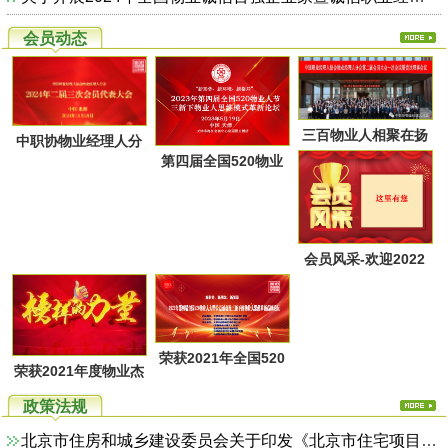
会员动态
三百物业人相聚在扬
中职协物业经理人分
第四届全国520物业
州又一次共同点燃起
会第二届第三次会员
人节暨物业人思维方
物业经理人分会的圣
代表大会于28日上午
式革新高峰论坛活动
火，开启了旅居养老
在广西北海成功召
通知
的融合新思路！
会员风采-欢迎2022
开！
年第一季度回家的物
业家人！
荣获2021年全国520
荣获2021年度物业杰
物业人节优秀活动系
出职业经理人系列活
政策法规
列评选名单
动评选名单
北京市住房和城乡建设委员会关于印发《北京市住宅项目物业服务综合监管实施方案（试行）》的通知