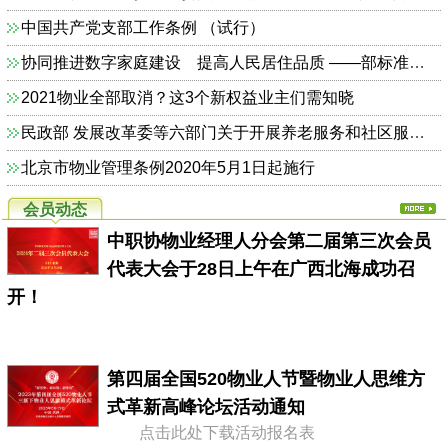
中国共产党支部工作条例 （试行）
协同推进数字家庭建设 提高人民居住品质 ——部标准定额司相关负责人解读《关于加快发展数字家庭 提高居住品质的指导意见》
2021物业全部取消？这3个新权益业主们需知晓
民政部 发展改革委等六部门关于开展养老服务和社区服务信息惠民工程试点工作的通知（民函〔2014〕325号）
北京市物业管理条例2020年5月1日起施行
会员动态
中职协物业经理人分会第二届第三次会员
代表大会于28日上午在广西北海成功召
开！
第四届全国520物业人节暨物业人思维方
式革新高峰论坛活动通知
点击此处下载活动报名表