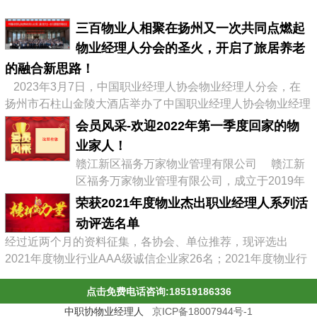
三百物业人相聚在扬州又一次共同点燃起
物业经理人分会的圣火，开启了旅居养老
的融合新思路！
2023年3月7日，中国职业经理人协会物业经理人分会，在
扬州市石柱山金陵大酒店举办了中国职业经理人协会物业经理
人分会第二届会员大会暨物业企业转型发展高峰论坛，有来自
会员风采-欢迎2022年第一季度回家的物
全国物业协会、物业公司的300多位代表参加了会议，李占军
业家人！
会长继续连任会长，会议通过《中职协物业经理人分会管理办
赣江新区福务万家物业管理有限公司 赣江新
法》，并选举出了第二届分会理事会、第二届常务理事、副会
区福务万家物业管理有限公司，成立于2019年
长及名誉会长。 李占军连任...
03月08日，属赣江控股集团旗下中赣置业全资
荣获2021年度物业杰出职业经理人系列活
子公司，目前在管11个项目。 企业经营范围:
动评选名单
物业管理，文化场馆管理服务，商业综合体管
经过近两个月的资料征集，各协会、单位推荐，现评选出
理服务，园区管理服务，集贸市场管理服务，
2021年度物业行业AAA级诚信企业家26名；2021年度物业行
停车场管理服务，工程管理服务，供冷供暖设
业杰出职业经理人71名；2021年度物业行业十佳诚信经理人
施管理服务，酒店管理服务，城市绿化管理服
点击免费电话咨询:18519186336
85名；2021年度物业行业优秀总监38名；2021年度物业行业
务，会议及展览服务，礼...
最具员工幸福感企业43家；2021年度物业职业经理人推崇
中职协物业经理人
京ICP备18007944号-1