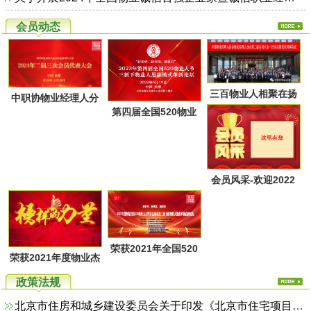
会员动态
三百物业人相聚在扬
中职协物业经理人分
第四届全国520物业
州又一次共同点燃起
会第二届第三次会员
人节暨物业人思维方
物业经理人分会的圣
代表大会于28日上午
式革新高峰论坛活动
火，开启了旅居养老
在广西北海成功召
通知
的融合新思路！
会员风采-欢迎2022
开！
年第一季度回家的物
业家人！
荣获2021年全国520
荣获2021年度物业杰
物业人节优秀活动系
出职业经理人系列活
政策法规
列评选名单
动评选名单
北京市住房和城乡建设委员会关于印发《北京市住宅项目物业服务综合监管实施方案（试行）》的通知