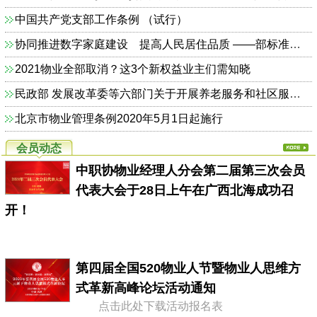
中国共产党支部工作条例 （试行）
协同推进数字家庭建设 提高人民居住品质 ——部标准定额司相关负责人解读《关于加快发展数字家庭 提高居住品质的指导意见》
2021物业全部取消？这3个新权益业主们需知晓
民政部 发展改革委等六部门关于开展养老服务和社区服务信息惠民工程试点工作的通知（民函〔2014〕325号）
北京市物业管理条例2020年5月1日起施行
会员动态
中职协物业经理人分会第二届第三次会员
代表大会于28日上午在广西北海成功召
开！
第四届全国520物业人节暨物业人思维方
式革新高峰论坛活动通知
点击此处下载活动报名表