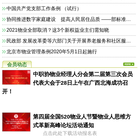
中国共产党支部工作条例 （试行）
协同推进数字家庭建设 提高人民居住品质 ——部标准定额司相关负责人解读《关于加快发展数字家庭 提高居住品质的指导意见》
2021物业全部取消？这3个新权益业主们需知晓
民政部 发展改革委等六部门关于开展养老服务和社区服务信息惠民工程试点工作的通知（民函〔2014〕325号）
北京市物业管理条例2020年5月1日起施行
会员动态
中职协物业经理人分会第二届第三次会员
代表大会于28日上午在广西北海成功召
开！
第四届全国520物业人节暨物业人思维方
式革新高峰论坛活动通知
点击此处下载活动报名表