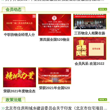
会员动态
三百物业人相聚在扬
中职协物业经理人分
第四届全国520物业
州又一次共同点燃起
会第二届第三次会员
人节暨物业人思维方
物业经理人分会的圣
代表大会于28日上午
式革新高峰论坛活动
火，开启了旅居养老
在广西北海成功召
通知
的融合新思路！
会员风采-欢迎2022
开！
年第一季度回家的物
业家人！
荣获2021年全国520
荣获2021年度物业杰
物业人节优秀活动系
出职业经理人系列活
政策法规
列评选名单
动评选名单
北京市住房和城乡建设委员会关于印发《北京市住宅项目物业服务综合监管实施方案（试行）》的通知