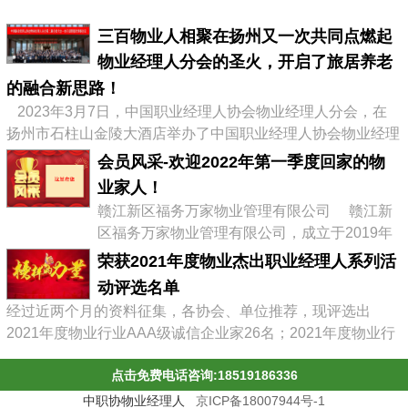
三百物业人相聚在扬州又一次共同点燃起
物业经理人分会的圣火，开启了旅居养老
的融合新思路！
2023年3月7日，中国职业经理人协会物业经理人分会，在
扬州市石柱山金陵大酒店举办了中国职业经理人协会物业经理
人分会第二届会员大会暨物业企业转型发展高峰论坛，有来自
会员风采-欢迎2022年第一季度回家的物
全国物业协会、物业公司的300多位代表参加了会议，李占军
业家人！
会长继续连任会长，会议通过《中职协物业经理人分会管理办
赣江新区福务万家物业管理有限公司 赣江新
法》，并选举出了第二届分会理事会、第二届常务理事、副会
区福务万家物业管理有限公司，成立于2019年
长及名誉会长。 李占军连任...
03月08日，属赣江控股集团旗下中赣置业全资
荣获2021年度物业杰出职业经理人系列活
子公司，目前在管11个项目。 企业经营范围:
动评选名单
物业管理，文化场馆管理服务，商业综合体管
经过近两个月的资料征集，各协会、单位推荐，现评选出
理服务，园区管理服务，集贸市场管理服务，
2021年度物业行业AAA级诚信企业家26名；2021年度物业行
停车场管理服务，工程管理服务，供冷供暖设
业杰出职业经理人71名；2021年度物业行业十佳诚信经理人
施管理服务，酒店管理服务，城市绿化管理服
点击免费电话咨询:18519186336
85名；2021年度物业行业优秀总监38名；2021年度物业行业
务，会议及展览服务，礼...
最具员工幸福感企业43家；2021年度物业职业经理人推崇
中职协物业经理人
京ICP备18007944号-1