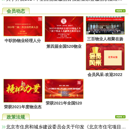
会员动态
三百物业人相聚在扬
中职协物业经理人分
第四届全国520物业
州又一次共同点燃起
会第二届第三次会员
人节暨物业人思维方
物业经理人分会的圣
代表大会于28日上午
式革新高峰论坛活动
火，开启了旅居养老
在广西北海成功召
通知
的融合新思路！
会员风采-欢迎2022
开！
年第一季度回家的物
业家人！
荣获2021年全国520
荣获2021年度物业杰
物业人节优秀活动系
出职业经理人系列活
政策法规
列评选名单
动评选名单
北京市住房和城乡建设委员会关于印发《北京市住宅项目物业服务综合监管实施方案（试行）》的通知