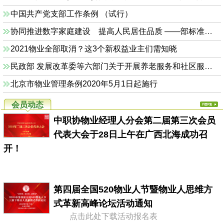
中国共产党支部工作条例 （试行）
协同推进数字家庭建设 提高人民居住品质 ——部标准定额司相关负责人解读《关于加快发展数字家庭 提高居住品质的指导意见》
2021物业全部取消？这3个新权益业主们需知晓
民政部 发展改革委等六部门关于开展养老服务和社区服务信息惠民工程试点工作的通知（民函〔2014〕325号）
北京市物业管理条例2020年5月1日起施行
会员动态
中职协物业经理人分会第二届第三次会员
代表大会于28日上午在广西北海成功召
开！
第四届全国520物业人节暨物业人思维方
式革新高峰论坛活动通知
点击此处下载活动报名表