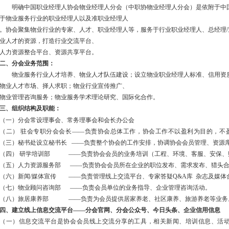
明确中国职业经理人协会物业经理人分会（中职协物业经理人分会）是依附于中国
于物业服务行业的职业经理人以及准职业经理人
。协会聚集物业行业的专家、人才、职业经理人等，服务于行业职业经理人、总经理
业人才的资源，打造行业交流平台、
人力资源整合平台、资源共享平台。
二、分会业务范围：
物业服务行业人才培养、物业人才队伍建设；设立物业职业经理人标准、信用资质
物业人才市场、择人求职；物业行业宣传推广、
物业管理咨询服务；物业服务学术理论研究、国际化合作。
三、组织结构及职能：
（一）分会常设理事会、常务理事会和会长办公会
（二） 驻会专职分会会长
——负责协会总体工作，协会工作不以盈利为目的，不
（三）秘书处设立秘书长 ——负责整个协会的工作安排，协调协会会员管理、资源
（四） 研学培训部 ——负责协会会员的业务培训（工程、环境、客服、安保、
（五）人力资源服务部 ——负责协会会员所在企业的职位发布、需求发布、猎头合
（六）新闻/媒体宣传 ——负责管理线上交流平台、专家答疑Q&A库 杂志及媒体
（七）物业顾问咨询部 ——负责会员单位的业务指导、企业管理咨询活动。
（八）旅居康养部 ——负责为会员提供居家养老、社区康养、旅游养老等业务
四、建立线上信息交流平台——分会官网、分会公众号、今日头条、企业信用信息
（一）信息交流平台是协会会员线上交流分享的工具，相关新闻、培训信息、活