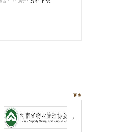
资料下载
点击：
137
属于：
更 多
›