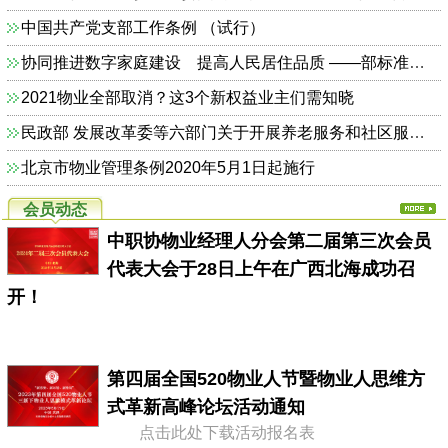
中国共产党支部工作条例 （试行）
协同推进数字家庭建设 提高人民居住品质 ——部标准定额司相关负责人解读《关于加快发展数字家庭 提高居住品质的指导意见》
2021物业全部取消？这3个新权益业主们需知晓
民政部 发展改革委等六部门关于开展养老服务和社区服务信息惠民工程试点工作的通知（民函〔2014〕325号）
北京市物业管理条例2020年5月1日起施行
会员动态
中职协物业经理人分会第二届第三次会员
代表大会于28日上午在广西北海成功召
开！
第四届全国520物业人节暨物业人思维方
式革新高峰论坛活动通知
点击此处下载活动报名表