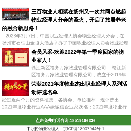
三百物业人相聚在扬州又一次共同点燃起
物业经理人分会的圣火，开启了旅居养老
的融合新思路！
2023年3月7日，中国职业经理人协会物业经理人分会，在
扬州市石柱山金陵大酒店举办了中国职业经理人协会物业经理
人分会第二届会员大会暨物业企业转型发展高峰论坛，有来自
会员风采-欢迎2022年第一季度回家的物
全国物业协会、物业公司的300多位代表参加了会议，李占军
业家人！
会长继续连任会长，会议通过《中职协物业经理人分会管理办
赣江新区福务万家物业管理有限公司 赣江新
法》，并选举出了第二届分会理事会、第二届常务理事、副会
区福务万家物业管理有限公司，成立于2019年
长及名誉会长。 李占军连任...
03月08日，属赣江控股集团旗下中赣置业全资
荣获2021年度物业杰出职业经理人系列活
子公司，目前在管11个项目。 企业经营范围:
动评选名单
物业管理，文化场馆管理服务，商业综合体管
经过近两个月的资料征集，各协会、单位推荐，现评选出
理服务，园区管理服务，集贸市场管理服务，
2021年度物业行业AAA级诚信企业家26名；2021年度物业行
停车场管理服务，工程管理服务，供冷供暖设
业杰出职业经理人71名；2021年度物业行业十佳诚信经理人
施管理服务，酒店管理服务，城市绿化管理服
点击免费电话咨询:18519186336
85名；2021年度物业行业优秀总监38名；2021年度物业行业
务，会议及展览服务，礼...
最具员工幸福感企业43家；2021年度物业职业经理人推崇
中职协物业经理人
京ICP备18007944号-1