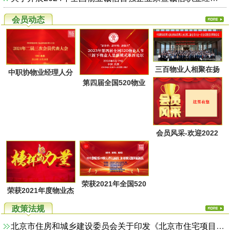
会员动态
三百物业人相聚在扬
中职协物业经理人分
第四届全国520物业
州又一次共同点燃起
会第二届第三次会员
人节暨物业人思维方
物业经理人分会的圣
代表大会于28日上午
式革新高峰论坛活动
火，开启了旅居养老
在广西北海成功召
通知
的融合新思路！
会员风采-欢迎2022
开！
年第一季度回家的物
业家人！
荣获2021年全国520
荣获2021年度物业杰
物业人节优秀活动系
出职业经理人系列活
政策法规
列评选名单
动评选名单
北京市住房和城乡建设委员会关于印发《北京市住宅项目物业服务综合监管实施方案（试行）》的通知