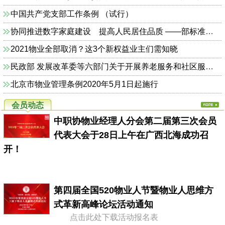
中国共产党支部工作条例 （试行）
协同推进数字家庭建设 提高人民居住品质 ——部标准定额司相关负责人解读《关于加快发展数字家庭 提高居住品质的指导意见》
2021物业全部取消？这3个新权益业主们需知晓
民政部 发展改革委等六部门关于开展养老服务和社区服务信息惠民工程试点工作的通知（民函〔2014〕325号）
北京市物业管理条例2020年5月1日起施行
会员动态
中职协物业经理人分会第二届第三次会员
代表大会于28日上午在广西北海成功召
开！
第四届全国520物业人节暨物业人思维方
式革新高峰论坛活动通知
点击此处下载活动报名表