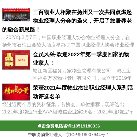
三百物业人相聚在扬州又一次共同点燃起
物业经理人分会的圣火，开启了旅居养老
的融合新思路！
2023年3月7日，中国职业经理人协会物业经理人分会，在
扬州市石柱山金陵大酒店举办了中国职业经理人协会物业经理
人分会第二届会员大会暨物业企业转型发展高峰论坛，有来自
会员风采-欢迎2022年第一季度回家的物
全国物业协会、物业公司的300多位代表参加了会议，李占军
业家人！
会长继续连任会长，会议通过《中职协物业经理人分会管理办
赣江新区福务万家物业管理有限公司 赣江新
法》，并选举出了第二届分会理事会、第二届常务理事、副会
区福务万家物业管理有限公司，成立于2019年
长及名誉会长。 李占军连任...
03月08日，属赣江控股集团旗下中赣置业全资
荣获2021年度物业杰出职业经理人系列活
子公司，目前在管11个项目。 企业经营范围:
动评选名单
物业管理，文化场馆管理服务，商业综合体管
经过近两个月的资料征集，各协会、单位推荐，现评选出
理服务，园区管理服务，集贸市场管理服务，
2021年度物业行业AAA级诚信企业家26名；2021年度物业行
停车场管理服务，工程管理服务，供冷供暖设
业杰出职业经理人71名；2021年度物业行业十佳诚信经理人
施管理服务，酒店管理服务，城市绿化管理服
点击免费电话咨询:18519186336
85名；2021年度物业行业优秀总监38名；2021年度物业行业
务，会议及展览服务，礼...
最具员工幸福感企业43家；2021年度物业职业经理人推崇
中职协物业经理人
京ICP备18007944号-1