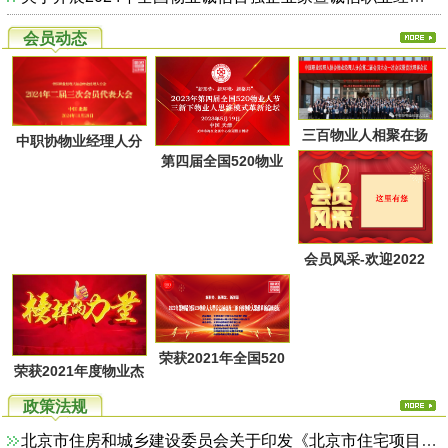
会员动态
三百物业人相聚在扬
中职协物业经理人分
第四届全国520物业
州又一次共同点燃起
会第二届第三次会员
人节暨物业人思维方
物业经理人分会的圣
代表大会于28日上午
式革新高峰论坛活动
火，开启了旅居养老
在广西北海成功召
通知
的融合新思路！
会员风采-欢迎2022
开！
年第一季度回家的物
业家人！
荣获2021年全国520
荣获2021年度物业杰
物业人节优秀活动系
出职业经理人系列活
政策法规
列评选名单
动评选名单
北京市住房和城乡建设委员会关于印发《北京市住宅项目物业服务综合监管实施方案（试行）》的通知